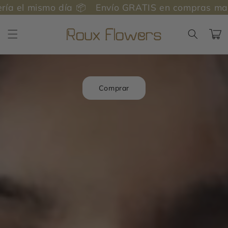
Ir
ía 📦
Envío GRATIS en compras mayores a $2,05
directamente
al contenido
Carrito
Comprar